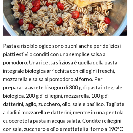
Pasta e riso biologico sono buoni anche per deliziosi
piatti estivi o conditi con una semplice salsa al
pomodoro. Una ricetta sfiziosa è quella della pasta
integrale biologica arricchita con ciliegini freschi,
mozzarella e salsa al pomodoro al forno. Per
prepararla avrete bisogno di 300 g di pasta integrale
biologica, 200 g di ciliegini, mozzarella, 100 g di
datterini, aglio, zucchero, olio, sale e basilico. Tagliate
a dadini mozzarella e datterini, mentre in una pentola
cuocerete la pasta in acqua salata. Condite i ciliegini
con sale, zucchero e olio e metteteli al forno a 190°C