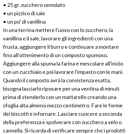
• 25 gr. zucchero semolato
• un pizzico di sale
• un po' di vanillina
In una terrina mettere l'uovo con lo zucchero, la
vanillina e il sale, lavorare gli ingredienti con una
frusta, aggiungere il burro e continuare a montare
fino all'ottenimento di un composto spumoso.
Aggiungere alla spuma la farina e mescolare all'inizio
con un cucchiaio e poi lavorare l'impasto con le mani.
Quando il composto avrà la consistenza esatta,
bisogna lasciarlo riposare per una ventina di minuti
prima di stenderlo con un mattarello creando una
sfoglia alta almeno mezzo centimetro. Fare le forme
dei biscotti e infornare. Lasciare cuocere a seconda
della preferenza e spolverare con zucchero a velo o
cannella. Si ricorda di verificare sempre che i prodotti