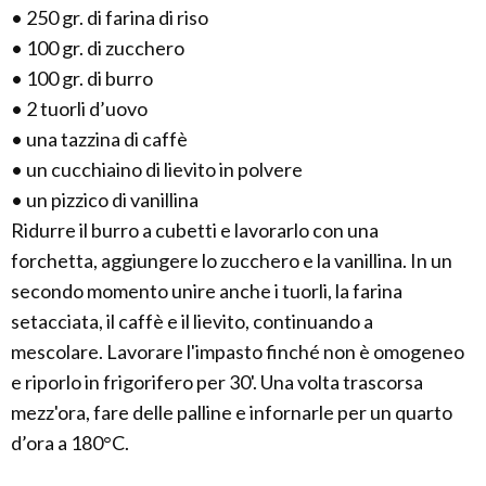
• 250 gr. di farina di riso
• 100 gr. di zucchero
• 100 gr. di burro
• 2 tuorli d’uovo
• una tazzina di caffè
• un cucchiaino di lievito in polvere
• un pizzico di vanillina
Ridurre il burro a cubetti e lavorarlo con una
forchetta, aggiungere lo zucchero e la vanillina. In un
secondo momento unire anche i tuorli, la farina
setacciata, il caffè e il lievito, continuando a
mescolare. Lavorare l'impasto finché non è omogeneo
e riporlo in frigorifero per 30'. Una volta trascorsa
mezz'ora, fare delle palline e infornarle per un quarto
d’ora a 180°C.