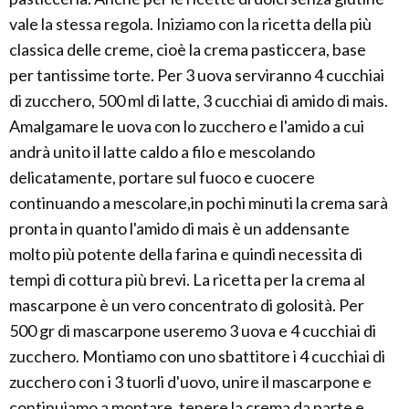
vale la stessa regola. Iniziamo con la ricetta della più
classica delle creme, cioè la crema pasticcera, base
per tantissime torte. Per 3 uova serviranno 4 cucchiai
di zucchero, 500 ml di latte, 3 cucchiai di amido di mais.
Amalgamare le uova con lo zucchero e l'amido a cui
andrà unito il latte caldo a filo e mescolando
delicatamente, portare sul fuoco e cuocere
continuando a mescolare,in pochi minuti la crema sarà
pronta in quanto l'amido di mais è un addensante
molto più potente della farina e quindi necessita di
tempi di cottura più brevi. La ricetta per la crema al
mascarpone è un vero concentrato di golosità. Per
500 gr di mascarpone useremo 3 uova e 4 cucchiai di
zucchero. Montiamo con uno sbattitore i 4 cucchiai di
zucchero con i 3 tuorli d'uovo, unire il mascarpone e
continuiamo a montare, tenere la crema da parte e