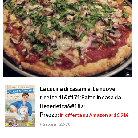
La cucina di casa mia. Le nuove
ricette di &#171;Fatto in casa da
Benedetta&#187;
Prezzo:
in offerta su Amazon a: 16,91€
(Risparmi 2,99€)