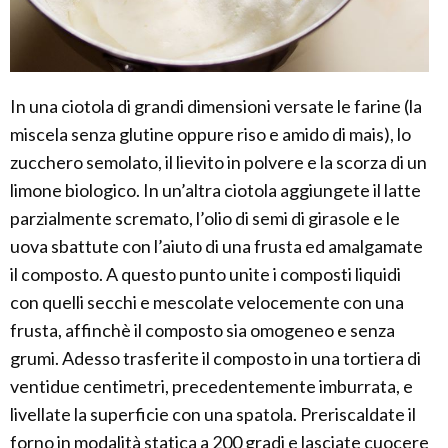
In una ciotola di grandi dimensioni versate le farine (la
miscela senza glutine oppure riso e amido di mais), lo
zucchero semolato, il lievito in polvere e la scorza di un
limone biologico. In un’altra ciotola aggiungete il latte
parzialmente scremato, l’olio di semi di girasole e le
uova sbattute con l’aiuto di una frusta ed amalgamate
il composto. A questo punto unite i composti liquidi
con quelli secchi e mescolate velocemente con una
frusta, affinchè il composto sia omogeneo e senza
grumi. Adesso trasferite il composto in una tortiera di
ventidue centimetri, precedentemente imburrata, e
livellate la superficie con una spatola. Preriscaldate il
forno in modalità statica a 200 gradi e lasciate cuocere