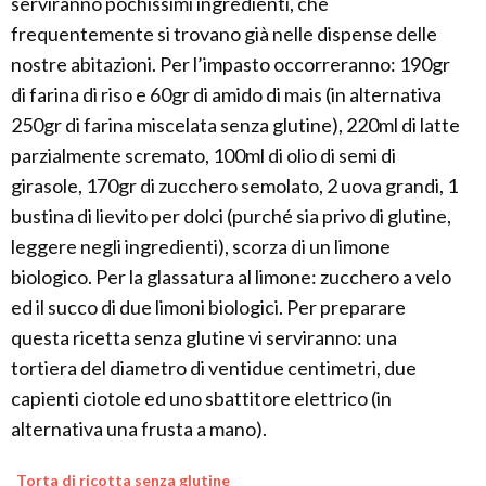
serviranno pochissimi ingredienti, che
frequentemente si trovano già nelle dispense delle
nostre abitazioni. Per l’impasto occorreranno: 190gr
di farina di riso e 60gr di amido di mais (in alternativa
250gr di farina miscelata senza glutine), 220ml di latte
parzialmente scremato, 100ml di olio di semi di
girasole, 170gr di zucchero semolato, 2 uova grandi, 1
bustina di lievito per dolci (purché sia privo di glutine,
leggere negli ingredienti), scorza di un limone
biologico. Per la glassatura al limone: zucchero a velo
ed il succo di due limoni biologici. Per preparare
questa ricetta senza glutine vi serviranno: una
tortiera del diametro di ventidue centimetri, due
capienti ciotole ed uno sbattitore elettrico (in
alternativa una frusta a mano).
Torta di ricotta senza glutine