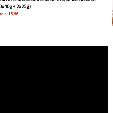
10x40g + 2x25g)
n a: 15,9€