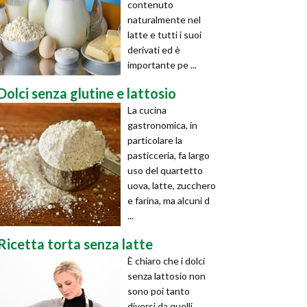
contenuto
naturalmente nel
latte e tutti i suoi
derivati ed è
importante pe ...
Dolci senza glutine e lattosio
La cucina
gastronomica, in
particolare la
pasticceria, fa largo
uso del quartetto
uova, latte, zucchero
e farina, ma alcuni d
...
Ricetta torta senza latte
È chiaro che i dolci
senza lattosio non
sono poi tanto
diversi da quelli