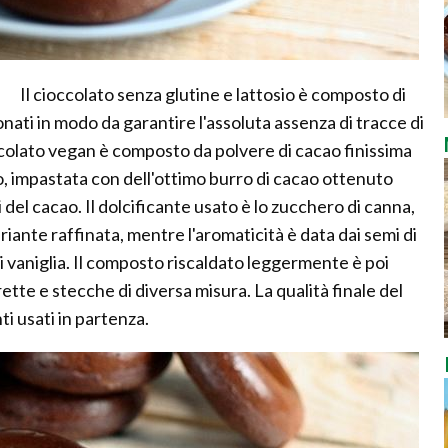
Il cioccolato senza glutine e lattosio è composto di
ati in modo da garantire l'assoluta assenza di tracce di
occolato vegan è composto da polvere di cacao finissima
o, impastata con dell'ottimo burro di cacao ottenuto
del cacao. Il dolcificante usato è lo zucchero di canna,
iante raffinata, mentre l'aromaticità è data dai semi di
 di vaniglia. Il composto riscaldato leggermente è poi
ette e stecche di diversa misura. La qualità finale del
ti usati in partenza.