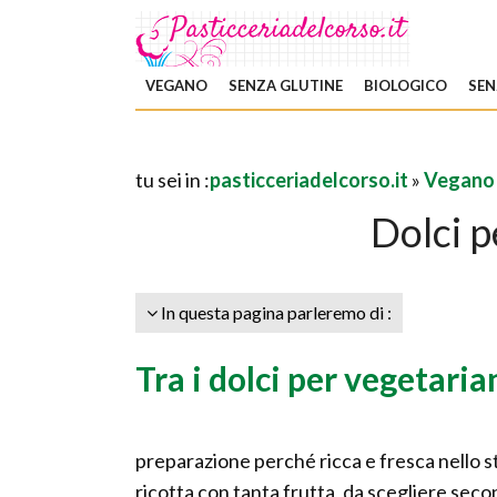
VEGANO
SENZA GLUTINE
BIOLOGICO
SEN
tu sei in :
pasticceriadelcorso.it
»
Vegano
Dolci p
In questa pagina parleremo di :
Tra i dolci per vegetarian
preparazione perché ricca e fresca nello 
ricotta con tanta frutta, da scegliere sec