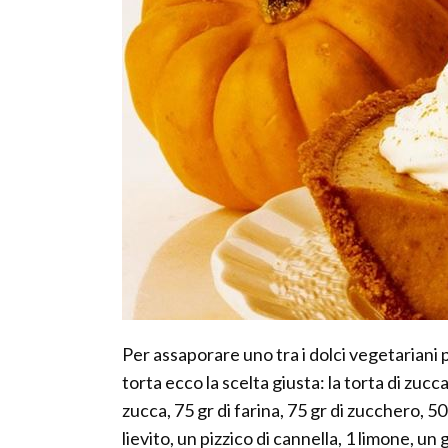
Per assaporare uno tra i dolci vegetariani p
torta ecco la scelta giusta: la torta di zucc
zucca, 75 gr di farina, 75 gr di zucchero, 50
lievito, un pizzico di cannella, 1 limone, un g