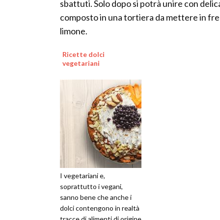
sbattuti. Solo dopo si potrà unire con delica
composto in una tortiera da mettere in free
limone.
Ricette dolci
vegetariani
I vegetariani e,
soprattutto i vegani,
sanno bene che anche i
dolci contengono in realtà
tracce di alimenti di origine