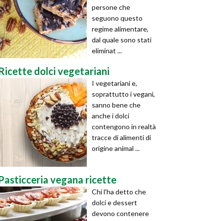
persone che
seguono questo
regime alimentare,
dal quale sono stati
eliminat ...
Ricette dolci vegetariani
I vegetariani e,
soprattutto i vegani,
sanno bene che
anche i dolci
contengono in realtà
tracce di alimenti di
origine animal ...
Pasticceria vegana ricette
Chi l'ha detto che
dolci e dessert
devono contenere