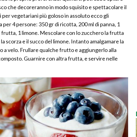
bosco che decoreranno in modo squisito e spettacolare il
 per vegetariani più goloso in assoluto ecco gli
 per 4 persone: 350 gr di ricotta, 200 ml di panna, 1
, frutta, 1 limone. Mescolare con lo zucchero la frutta
 la scorza e il succo del limone. Intanto amalgamare la
ro a velo. Frullare qualche frutto e aggiungerlo alla
composto. Guarnire con altra frutta, e servire nelle