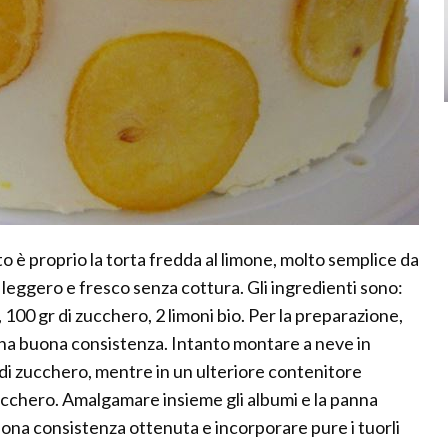
o è proprio la torta fredda al limone, molto semplice da
 leggero e fresco senza cottura. Gli ingredienti sono:
, 100 gr di zucchero, 2 limoni bio. Per la preparazione,
na buona consistenza. Intanto montare a neve in
o di zucchero, mentre in un ulteriore contenitore
zucchero. Amalgamare insieme gli albumi e la panna
ona consistenza ottenuta e incorporare pure i tuorli