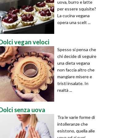
uova, burro e latte
per essere squisite?
La cucina vegana
opera una scelt ...
Dolci vegan veloci
Spesso si pensa che
chi decide di seguire
una dieta vegana
non faccia altro che
mangiare misere e
tristi insalate. In
realtà ...
Dolci senza uova
Tra le varie forme di
intolleranze che
esistono, quella alle
uova ed ai suoi