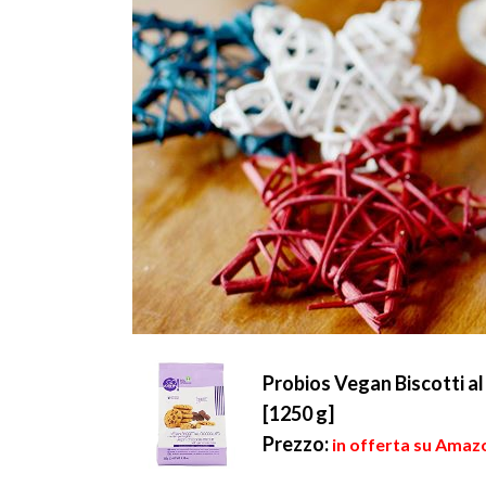
Probios Vegan Biscotti al
[1250 g]
Prezzo:
in offerta su Amazo