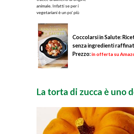
animale. Infatti se per i
vegetariani è un po' più
semplice poiché,
consumando uo...
Coccolarsi in Salute: Ric
senza ingredienti raffinat
Prezzo:
in offerta su Amazo
La torta di zucca è uno d