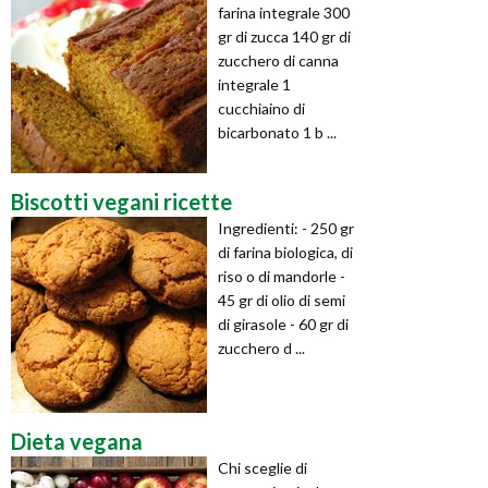
farina integrale 300
gr di zucca 140 gr di
zucchero di canna
integrale 1
cucchiaino di
bicarbonato 1 b ...
Biscotti vegani ricette
Ingredienti: - 250 gr
di farina biologica, di
riso o di mandorle -
45 gr di olio di semi
di girasole - 60 gr di
zucchero d ...
Dieta vegana
Chi sceglie di