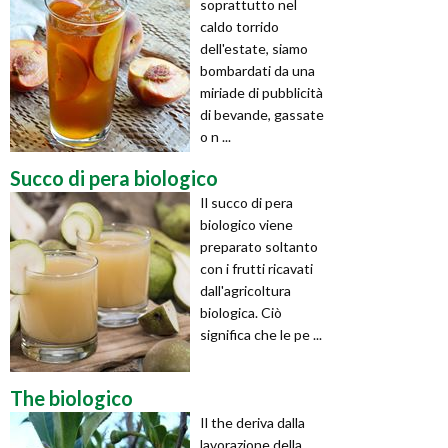
soprattutto nel
caldo torrido
dell'estate, siamo
bombardati da una
miriade di pubblicità
di bevande, gassate
o n ...
Succo di pera biologico
Il succo di pera
biologico viene
preparato soltanto
con i frutti ricavati
dall'agricoltura
biologica. Ciò
significa che le pe ...
The biologico
Il the deriva dalla
lavorazione della