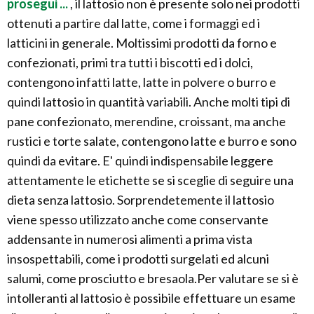
prosegui ...
, il lattosio non è presente solo nei prodotti
ottenuti a partire dal latte, come i formaggi ed i
latticini in generale. Moltissimi prodotti da forno e
confezionati, primi tra tutti i biscotti ed i dolci,
contengono infatti latte, latte in polvere o burro e
quindi lattosio in quantità variabili. Anche molti tipi di
pane confezionato, merendine, croissant, ma anche
rustici e torte salate, contengono latte e burro e sono
quindi da evitare. E' quindi indispensabile leggere
attentamente le etichette se si sceglie di seguire una
dieta senza lattosio. Sorprendetemente il lattosio
viene spesso utilizzato anche come conservante
addensante in numerosi alimenti a prima vista
insospettabili, come i prodotti surgelati ed alcuni
salumi, come prosciutto e bresaola.Per valutare se si è
intolleranti al lattosio è possibile effettuare un esame