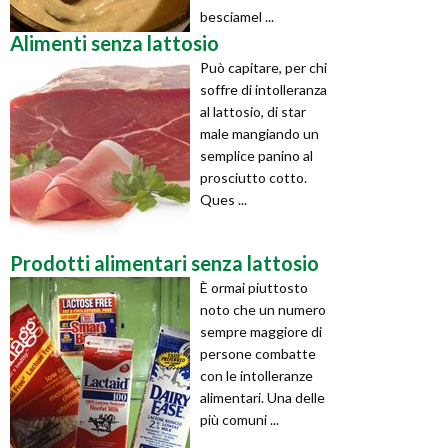
besciamel ...
Alimenti senza lattosio
Può capitare, per chi
soffre di intolleranza
al lattosio, di star
male mangiando un
semplice panino al
prosciutto cotto.
Ques ...
Prodotti alimentari senza lattosio
È ormai piuttosto
noto che un numero
sempre maggiore di
persone combatte
con le intolleranze
alimentari. Una delle
più comuni ...