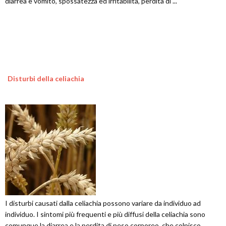
diarrea e vomito, spossatezza ed irritabilità, perdita di ...
Disturbi della celiachia
I disturbi causati dalla celiachia possono variare da individuo ad
individuo. I sintomi più frequenti e più diffusi della celiachia sono
comunque la diarrea e la perdita di peso corporeo, che colpisco...