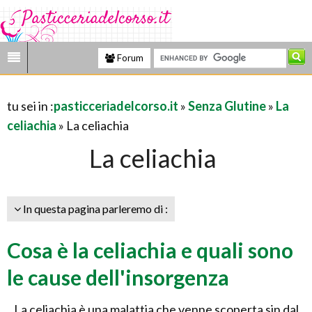
Forum
tu sei in :
pasticceriadelcorso.it
»
Senza Glutine
»
La
celiachia
» La celiachia
La celiachia
In questa pagina parleremo di :
Cosa è la celiachia e quali sono
le cause dell'insorgenza
La celiachia è una malattia che venne scoperta sin dal