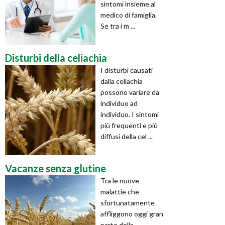
sintomi insieme al
medico di famiglia.
Se tra i m ...
Disturbi della celiachia
I disturbi causati
dalla celiachia
possono variare da
individuo ad
individuo. I sintomi
più frequenti e più
diffusi della cel ...
Vacanze senza glutine
Tra le nuove
malattie che
sfortunatamente
affliggono oggi gran
parte della