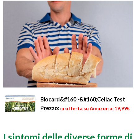
Biocard&#160;-&#160;Celiac Test
Prezzo:
in offerta su Amazon a: 19,99€
I sintomi delle diverse forme di