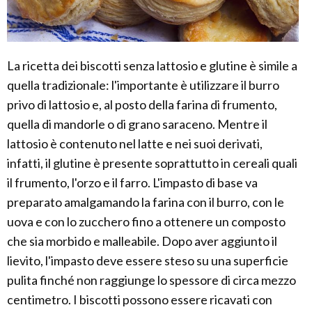
La ricetta dei biscotti senza lattosio e glutine è simile a
quella tradizionale: l'importante è utilizzare il burro
privo di lattosio e, al posto della farina di frumento,
quella di mandorle o di grano saraceno. Mentre il
lattosio è contenuto nel latte e nei suoi derivati,
infatti, il glutine è presente soprattutto in cereali quali
il frumento, l'orzo e il farro. L'impasto di base va
preparato amalgamando la farina con il burro, con le
uova e con lo zucchero fino a ottenere un composto
che sia morbido e malleabile. Dopo aver aggiunto il
lievito, l'impasto deve essere steso su una superficie
pulita finché non raggiunge lo spessore di circa mezzo
centimetro. I biscotti possono essere ricavati con