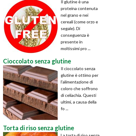
Il glutine è una
proteina contenuta
nel grano e nei
cereali (come orzo e
segale). Di
conseguenza è
presente in
moltissimi pro ...
Cioccolato senza glutine
Il cioccolato senza
glutine è ottimo per
l'alimentazione di
coloro che soffrono
di celiachia. Questi
ultimi, a causa della
fo ...
Torta di riso senza glutine
La torta di riso senza