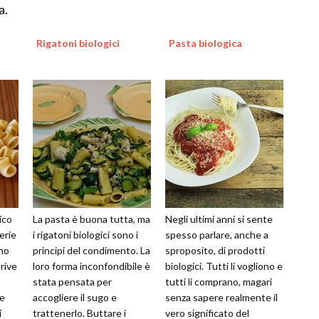
a.
Rigatoni biologici
Pasta biologica
gico
La pasta è buona tutta, ma
Negli ultimi anni si sente
erie
i rigatoni biologici sono i
spesso parlare, anche a
eno
principi del condimento. La
sproposito, di prodotti
prive
loro forma inconfondibile è
biologici. Tutti li vogliono e
stata pensata per
tutti li comprano, magari
he
accogliere il sugo e
senza sapere realmente il
i
trattenerlo. Buttare i
vero significato del