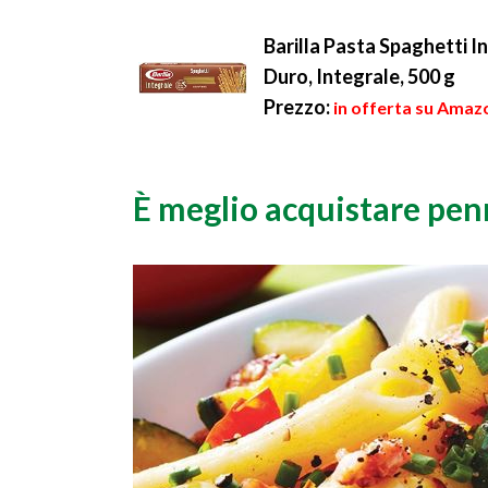
essere allungata o corta.
esclusivamente da ch..
La ...
Barilla Pasta Spaghetti I
Duro, Integrale, 500 g
Prezzo:
in offerta su Amazo
È meglio acquistare penn