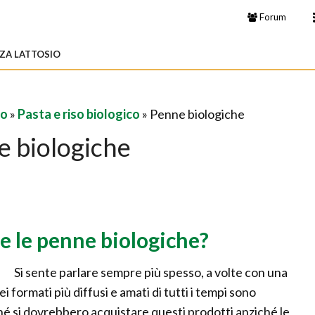
Forum
ZA LATTOSIO
co
»
Pasta e riso biologico
» Penne biologiche
e biologiche
 le penne biologiche?
Si sente parlare sempre più spesso, a volte con una
i formati più diffusi e amati di tutti i tempi sono
é si dovrebbero acquistare questi prodotti anziché le