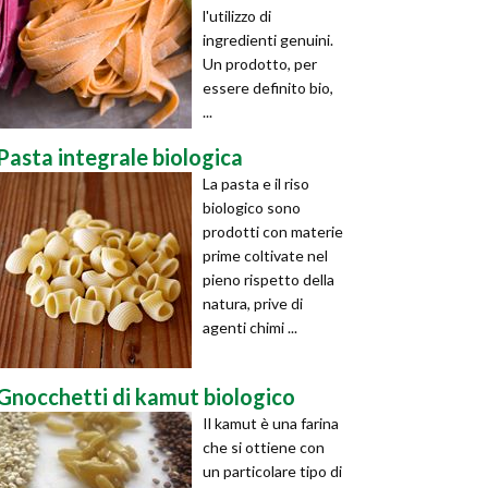
l'utilizzo di
ingredienti genuini.
Un prodotto, per
essere definito bio,
...
Pasta integrale biologica
La pasta e il riso
biologico sono
prodotti con materie
prime coltivate nel
pieno rispetto della
natura, prive di
agenti chimi ...
Gnocchetti di kamut biologico
Il kamut è una farina
che si ottiene con
un particolare tipo di