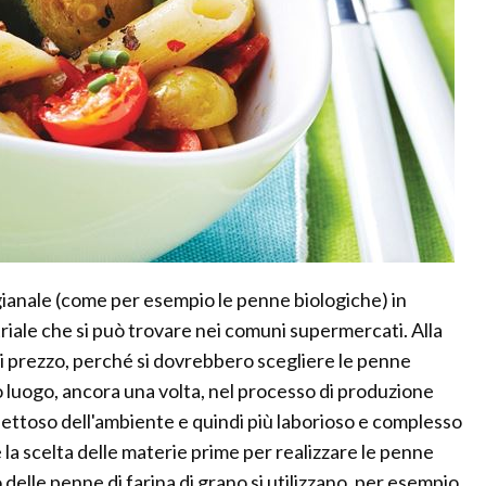
gianale (come per esempio le penne biologiche) in
triale che si può trovare nei comuni supermercati. Alla
di prezzo, perché si dovrebbero scegliere le penne
o luogo, ancora una volta, nel processo di produzione
spettoso dell'ambiente e quindi più laborioso e complesso
 la scelta delle materie prime per realizzare le penne
delle penne di farina di grano si utilizzano, per esempio,