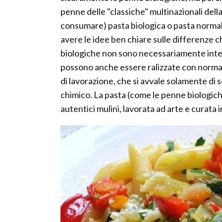
penne delle "classiche" multinazionali dell
consumare) pasta biologica o pasta normale
avere le idee ben chiare sulle differenze c
biologiche non sono necessariamente integral
possono anche essere ralizzate con normali
di lavorazione, che si avvale solamente di
chimico. La pasta (come le penne biologiche
autentici mulini, lavorata ad arte e curata in