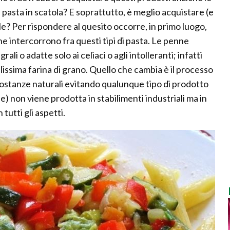
a pasta in scatola? E soprattutto, è meglio acquistare (e
? Per rispondere al quesito occorre, in primo luogo,
he intercorrono fra questi tipi di pasta. Le penne
i o adatte solo ai celiaci o agli intolleranti; infatti
ssima farina di grano. Quello che cambia è il processo
 sostanze naturali evitando qualunque tipo di prodotto
) non viene prodotta in stabilimenti industriali ma in
 tutti gli aspetti.