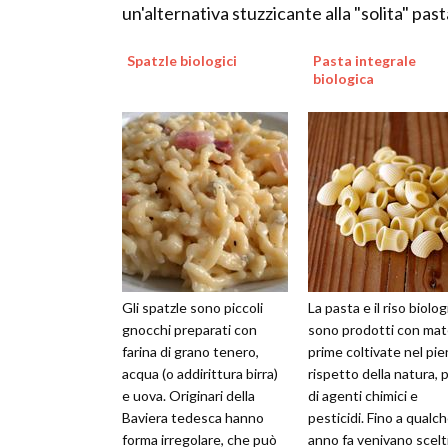
un'alternativa stuzzicante alla "solita" past
Spatzle biologici
Pasta integrale
biologica
Gli spatzle sono piccoli
La pasta e il riso biolo
gnocchi preparati con
sono prodotti con mat
farina di grano tenero,
prime coltivate nel pi
acqua (o addirittura birra)
rispetto della natura, 
e uova. Originari della
di agenti chimici e
Baviera tedesca hanno
pesticidi. Fino a qualc
forma irregolare, che può
anno fa venivano scelt