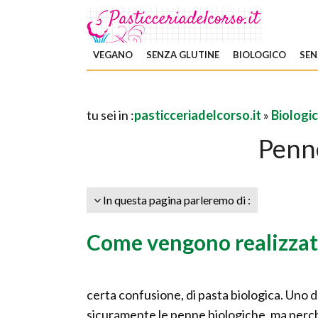
VEGANO
SENZA GLUTINE
BIOLOGICO
SEN
tu sei in :
pasticceriadelcorso.it
»
Biologi
Penn
In questa pagina parleremo di :
Come vengono realizzate
certa confusione, di pasta biologica. Uno de
sicuramente le penne biologiche, ma perch