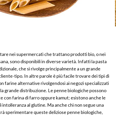
are nei supermercati che trattano prodotti bio, o nei
ana, sono disponibili in diverse varietà. Infatti la pasta
adizionale, che si rivolge principalmente a un grande
iente-tipo. In altre parole è più facile trovare dei tipi di
n farine alternative rivolgendosi ai negozi specializzati
alla grande distribuzione. Le penne biologiche possono
te con farina di farro oppure kamut; esistono anche le
 di intolleranza al glutine. Ma anche chi non segue una
otrà sperimentare queste deliziose penne biologiche,