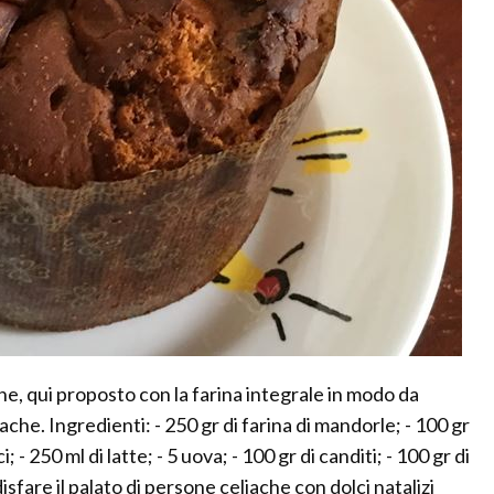
ne, qui proposto con la farina integrale in modo da
che. Ingredienti: - 250 gr di farina di mandorle; - 100 gr
; - 250 ml di latte; - 5 uova; - 100 gr di canditi; - 100 gr di
sfare il palato di persone celiache con dolci natalizi