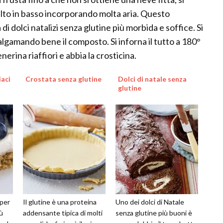
lto in basso incorporando molta aria. Questo
i dolci natalizi senza glutine più morbida e soffice. Si
algamando bene il composto. Si inforna il tutto a 180°
erina riaffiori e abbia la crosticina.
iaci
Crostata senza glutine
Dolci di natale senza
glutine
 per
Il glutine è una proteina
Uno dei dolci di Natale
iù
addensante tipica di molti
senza glutine più buoni è