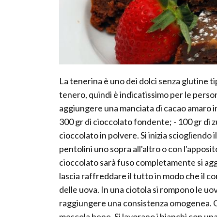
La tenerina è uno dei dolci senza glutine ti
tenero, quindi è indicatissimo per le pers
aggiungere una manciata di cacao amaro in 
300 gr di cioccolato fondente; - 100 gr di z
cioccolato in polvere. Si inizia sciogliend
pentolini uno sopra all'altro o con l'appos
cioccolato sarà fuso completamente si aggi
lascia raffreddare il tutto in modo che il
delle uova. In una ciotola si rompono le uov
raggiungere una consistenza omogenea. Ora 
mescola bene. Si lavorano i bianchi con una 