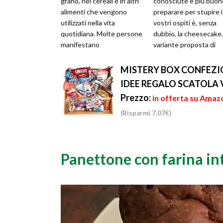
grano, nei cereali e in altri
conosciute e più buon
alimenti che vengono
preparare per stupire i
utilizzati nella vita
vostri ospiti è, senza
quotidiana. Molte persone
dubbio, la cheesecake.
manifestano
variante proposta di
un'intolleranza a questa
seguito è quella ai mirtil
proteina ed ...
MISTERY BOX CONFEZIO
IDEE REGALO SCATOLA 
Prezzo:
in offerta su Amazo
(Risparmi 7,07€)
Panettone con farina in