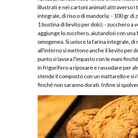
illustrati e nei cartoni animati attraverso i t
integrale, di riso o di mandorla; - 100 gr di 
1 bustina di lievito per dolci; - zucchero a 
aggiunge lo zucchero, aiutandosi con una 
omogenea. Si unisce la farina integrale, di 
all'interno si mettono anche il lievito per
punto si lavora l'impasto con le mani finc
in frigorifero a riposare e rassodare per a
stende il composto con un mattarello e si ri
finché non saranno dorati. Infine si spolve