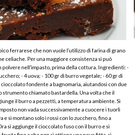
pico ferrarese che non vuole l'utilizzo di farina di grano
one celiache. Per una maggiore consistenza si può
polvere nell'impasto, prima della cottura. Ingredienti: -
ucchero; - 4 uova; - 100 gr di burro vegetale; - 60 gr di
o il cioccolato fondente a bagnomaria, aiutandosi con due
ito strumento chiamato bastardella. Una volta che il
unge il burro a pezzetti, a temperatura ambiente. Si
 composto non vada successivamente a cuocere i tuorli
a e si montano solo i rossi con lo zucchero, fino a
si aggiunge il cioccolato fuso con il burro e si
frusta fino a che non si ottiene una neve fitta, si