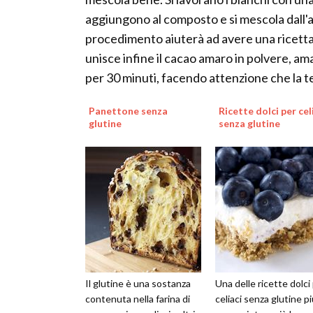
aggiungono al composto e si mescola dall'a
procedimento aiuterà ad avere una ricetta d
unisce infine il cacao amaro in polvere, am
per 30 minuti, facendo attenzione che la ten
Panettone senza
Ricette dolci per cel
glutine
senza glutine
Il glutine è una sostanza
Una delle ricette dolci
contenuta nella farina di
celiaci senza glutine p