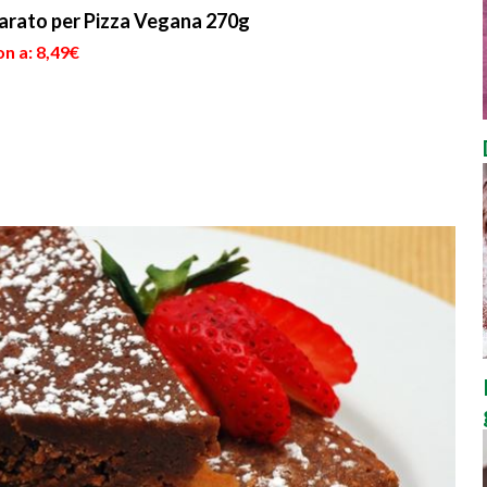
parato per Pizza Vegana 270g
n a: 8,49€