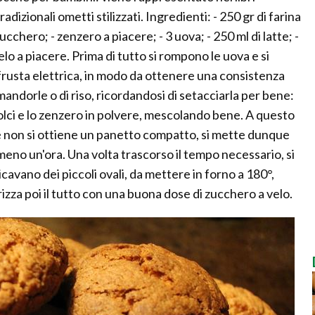
radizionali ometti stilizzati. Ingredienti: - 250 gr di farina
zucchero; - zenzero a piacere; - 3 uova; - 250 ml di latte; -
velo a piacere. Prima di tutto si rompono le uova e si
frusta elettrica, in modo da ottenere una consistenza
mandorle o di riso, ricordandosi di setacciarla per bene:
 dolci e lo zenzero in polvere, mescolando bene. A questo
hé non si ottiene un panetto compatto, si mette dunque
lmeno un'ora. Una volta trascorso il tempo necessario, si
cavano dei piccoli ovali, da mettere in forno a 180°,
rizza poi il tutto con una buona dose di zucchero a velo.