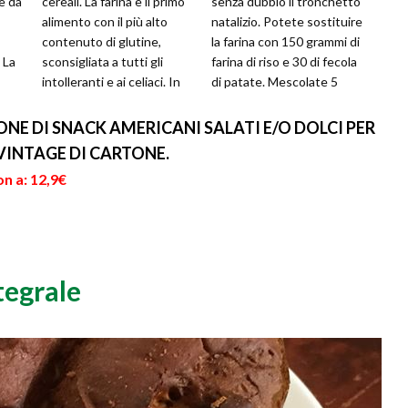
e da
cereali. La farina è il primo
senza dubbio il tronchetto
alimento con il più alto
natalizio. Potete sostituire
contenuto di glutine,
la farina con 150 grammi di
 La
sconsigliata a tutti gli
farina di riso e 30 di fecola
intolleranti e ai celiaci. In
di patate. Mescolate 5
...
commercio esist...
tuorli con 70...
NE DI SNACK AMERICANI SALATI E/O DOLCI PER
VINTAGE DI CARTONE.
n a: 12,9€
tegrale