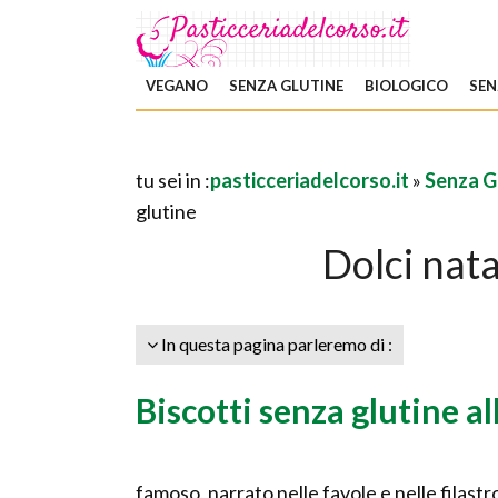
VEGANO
SENZA GLUTINE
BIOLOGICO
SEN
tu sei in :
pasticceriadelcorso.it
»
Senza G
glutine
Dolci nata
In questa pagina parleremo di :
Biscotti senza glutine a
famoso, narrato nelle favole e nelle filast