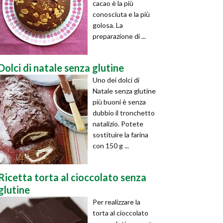
cacao è la più
conosciuta e la più
golosa. La
preparazione di ...
Dolci di natale senza glutine
Uno dei dolci di
Natale senza glutine
più buoni è senza
dubbio il tronchetto
natalizio. Potete
sostituire la farina
con 150 g ...
Ricetta torta al cioccolato senza
glutine
Per realizzare la
torta al cioccolato