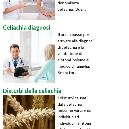
denominata
celiachia. Que ...
Celiachia diagnosi
Il primo passo per
arrivare alla diagnosi
di celiachia è la
valutazione dei
sintomi insieme al
medico di famiglia.
Se tra i m ...
Disturbi della celiachia
I disturbi causati
dalla celiachia
possono variare da
individuo ad
individuo. I sintomi