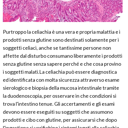
Purtroppo la celiachia è una vera e propria malattia e i
prodotti senza glutine sono destinati solamente per i
soggetti celiaci, anche se tantissime persone non
affette dal disturbo consumano liberamente i prodotti
senza glutine senza sapere perché e che cosa provino
i soggetti malati.La celiachia può essere diagnostica
ed identificata con molta sicurezza attraverso esame
sierologico e biopsia della mucosa intestinale tramite
la duodenoscopia, per osservare in che condizioni si
trova l'intestino tenue. Gli accertamenti e gli esami
devono essere eseguiti su soggetti che assumono
prodotti e cibo con glutine, per assicurarsi che dopo
l'ingestione si verifichino i sintomi legati alla celiachia.