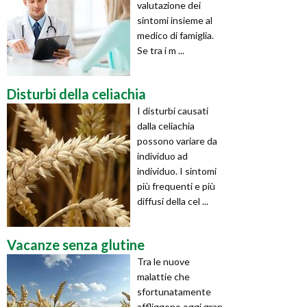
valutazione dei
sintomi insieme al
medico di famiglia.
Se tra i m ...
Disturbi della celiachia
I disturbi causati
dalla celiachia
possono variare da
individuo ad
individuo. I sintomi
più frequenti e più
diffusi della cel ...
Vacanze senza glutine
Tra le nuove
malattie che
sfortunatamente
affliggono oggi gran