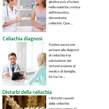
glutine può sfociare
nella malattia cronica
dell'intestino,
denominata
celiachia. Que ...
Celiachia diagnosi
Il primo passo per
arrivare alla diagnosi
di celiachia è la
valutazione dei
sintomi insieme al
medico di famiglia.
Se tra i m ...
Disturbi della celiachia
I disturbi causati
dalla celiachia
possono variare da