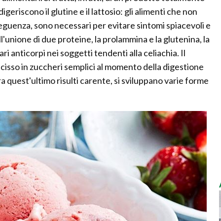
igeriscono il glutine e il lattosio: gli alimenti che non
uenza, sono necessari per evitare sintomi spiacevoli e
all'unione di due proteine, la prolammina e la glutenina, la
i anticorpi nei soggetti tendenti alla celiachia. Il
 scisso in zuccheri semplici al momento della digestione
a quest'ultimo risulti carente, si sviluppano varie forme