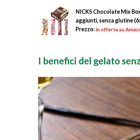
soggetti che sono
commercio esist...
geneticamente predisp...
NICKS Chocolate Mix Box, 
aggiunti, senza glutine (
Prezzo:
in offerta su Amazo
I benefici del gelato sen