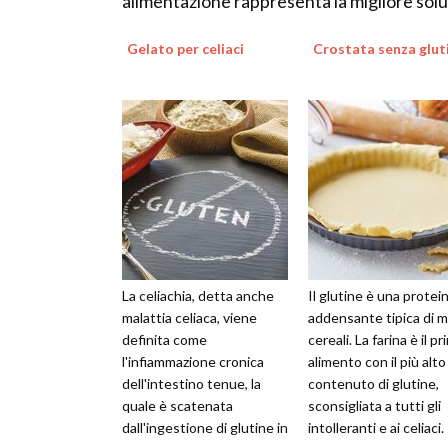
alimentazione rappresenta la migliore solu
Gelato per celiaci
Crostata senza glut
La celiachia, detta anche
Il glutine è una protei
malattia celiaca, viene
addensante tipica di m
definita come
cereali. La farina è il p
l'infiammazione cronica
alimento con il più alto
dell'intestino tenue, la
contenuto di glutine,
quale è scatenata
sconsigliata a tutti gli
dall'ingestione di glutine in
intolleranti e ai celiaci.