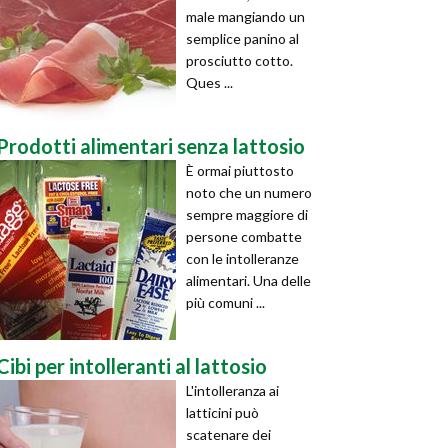
male mangiando un
semplice panino al
prosciutto cotto.
Ques ...
Prodotti alimentari senza lattosio
È ormai piuttosto
noto che un numero
sempre maggiore di
persone combatte
con le intolleranze
alimentari. Una delle
più comuni ...
Cibi per intolleranti al lattosio
L'intolleranza ai
latticini può
scatenare dei