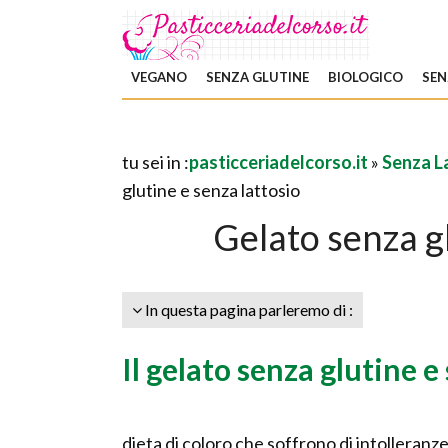
VEGANO
SENZA GLUTINE
BIOLOGICO
SEN
tu sei in :
pasticceriadelcorso.it
»
Senza L
glutine e senza lattosio
Gelato senza gl
In questa pagina parleremo di :
Il gelato senza glutine e
dieta di coloro che soffrono di intolleranze