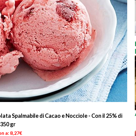
lata Spalmabile di Cacao e Nocciole - Con il 25% di
 350 gr
n a: 8,27€