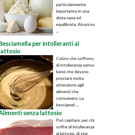
particolarmente
importante in una
dieta sana ed
equilibrata. Alcuni es
...
Besciamella per intolleranti al
lattosio
Coloro che soffrono
di intolleranza sanno
bene che devono
prestare molta
attenzione agli
alimenti che
consumano. La
besciamel ...
Alimenti senza lattosio
Può capitare, per chi
soffre di intolleranza
al lattosio, di star