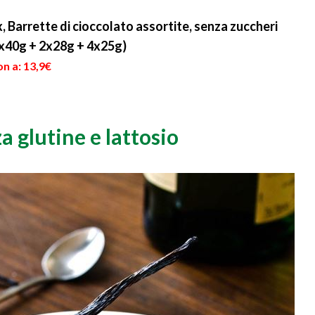
latte...
posto di quest'ultimo
grasso sa...
Barrette di cioccolato assortite, senza zuccheri
6x40g + 2x28g + 4x25g)
n a: 13,9€
za glutine e lattosio