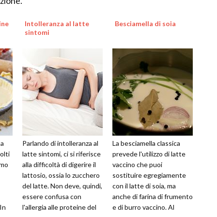
zione.
ine
Intolleranza al latte
Besciamella di soia
sintomi
na
Parlando di intolleranza al
La besciamella classica
olti
latte sintomi, ci si riferisce
prevede l'utilizzo di latte
rimo
alla difficoltà di digerire il
vaccino che puoi
lattosio, ossia lo zucchero
sostituire egregiamente
del latte. Non deve, quindi,
con il latte di soia, ma
essere confusa con
anche di farina di frumento
 In
l'allergia alle proteine del
e di burro vaccino. Al