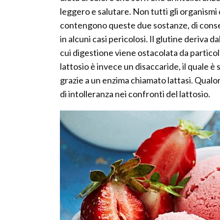
leggero e salutare. Non tutti gli organismi d
contengono queste due sostanze, di conseg
in alcuni casi pericolosi. Il glutine deriva d
cui digestione viene ostacolata da particolar
lattosio è invece un disaccaride, il quale è
grazie a un enzima chiamato lattasi. Qualor
di intolleranza nei confronti del lattosio.